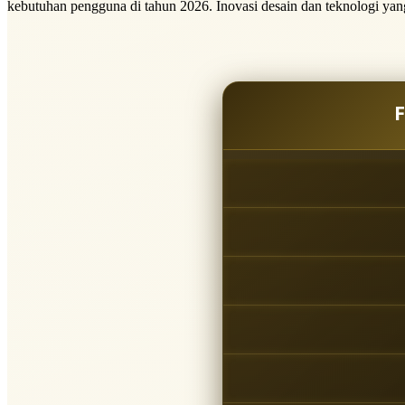
kebutuhan pengguna di tahun 2026. Inovasi desain dan teknologi yan
VCS77
adalah platform ur
ringan, dan desain antarmu
VCS77 menawarkan konsep g
lebih immersive dan mode
Bisa. VCS77 sudah dioptim
kualitas performa.
Ya, VCS77 menggunakan si
lancar.