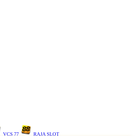
VCS 77
RAJA SLOT