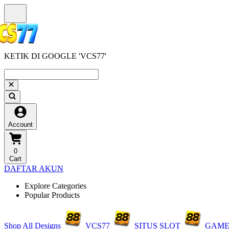
KETIK DI GOOGLE 'VCS77'
Account
0
Cart
DAFTAR AKUN
Explore Categories
Popular Products
Shop All Designs
VCS77
SITUS SLOT
GAME