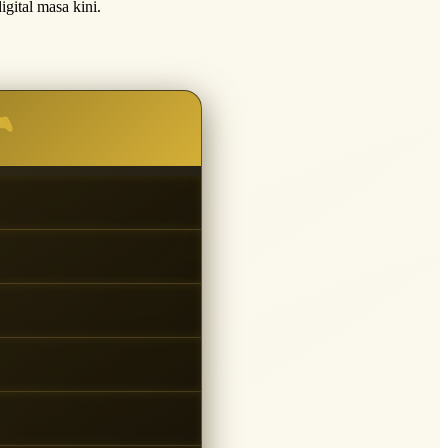
gital masa kini.

dengan sistem cepat,
a pengalaman visual yang
desktop tanpa mengurangi
alaman gaming yang tetap