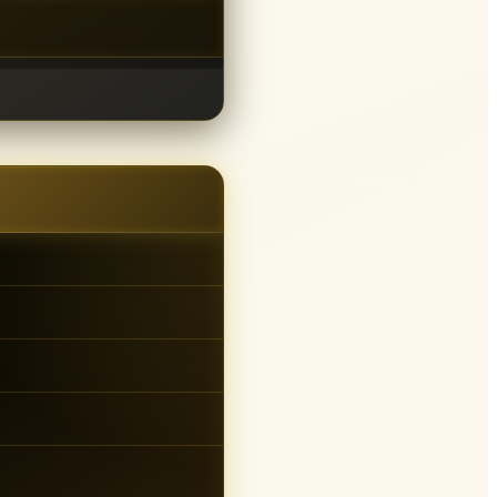
a kenyamanan dan keamanan
gguna baru di dunia