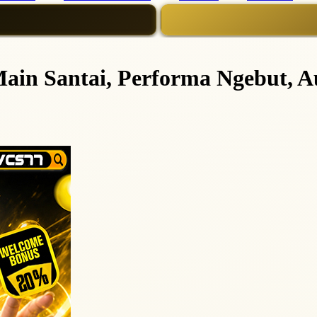
n Santai, Performa Ngebut, A