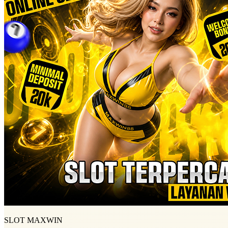
SLOT MAXWIN